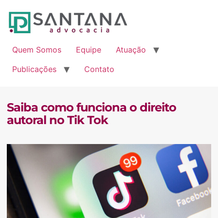
Quem Somosㅤ
Equipeㅤ
Atuaçãoㅤ
Publicaçõesㅤ
Contatoㅤ
Saiba como funciona o direito
autoral no Tik Tok