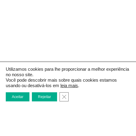
Utilizamos cookies para lhe proporcionar a melhor experiência
no nosso site.
CONTATO
Você pode descobrir mais sobre quais cookies estamos
usando ou desativá-los em
leia mais
.
(62) 3101-1140
Close GDPR Cookie Banner
psantana@psantana.adv.br
Aceitar
Rejeitar
Ed. Buena Vista Office Design - Av. T-4, 619 - 3º andar - St. Bueno,
Goiânia - Goiás, CEP. 74.230-035